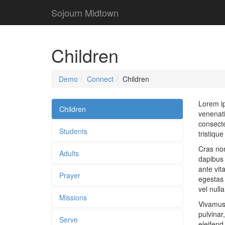
Sojourn Midtown
Children
Demo
Connect
Children
Lorem ip
Children
venenati
consecte
Students
tristiqu
Cras non
Adults
dapibus 
ante vit
Prayer
egestas 
vel nulla
Missions
Vivamus 
pulvinar
Serve
eleifend