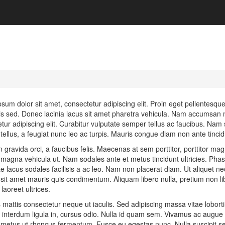
sum dolor sit amet, consectetur adipiscing elit. Proin eget pellentesq
s sed. Donec lacinia lacus sit amet pharetra vehicula. Nam accumsan m
tur adipiscing elit. Curabitur vulputate semper tellus ac faucibus. Nam s
e tellus, a feugiat nunc leo ac turpis. Mauris congue diam non ante tinci
 gravida orci, a faucibus felis. Maecenas at sem porttitor, porttitor mag
magna vehicula ut. Nam sodales ante et metus tincidunt ultricies. Phas
ae lacus sodales facilisis a ac leo. Nam non placerat diam. Ut aliquet ne
sit amet mauris quis condimentum. Aliquam libero nulla, pretium non liber
 laoreet ultrices.
mattis consectetur neque ut iaculis. Sed adipiscing massa vitae loborti
, interdum ligula in, cursus odio. Nulla id quam sem. Vivamus ac augue ul
 metus ut rhoncus fermentum. Fusce eu egestas nunc. Nulla suscipit sem e