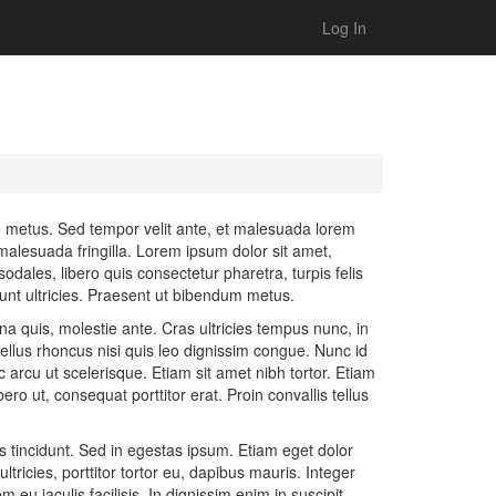
Log In
ue metus. Sed tempor velit ante, et malesuada lorem
alesuada fringilla. Lorem ipsum dolor sit amet,
odales, libero quis consectetur pharetra, turpis felis
dunt ultricies. Praesent ut bibendum metus.
na quis, molestie ante. Cras ultricies tempus nunc, in
ellus rhoncus nisi quis leo dignissim congue. Nunc id
c arcu ut scelerisque. Etiam sit amet nibh tortor. Etiam
o ut, consequat porttitor erat. Proin convallis tellus
s tincidunt. Sed in egestas ipsum. Etiam eget dolor
tricies, porttitor tortor eu, dapibus mauris. Integer
u iaculis facilisis. In dignissim enim in suscipit